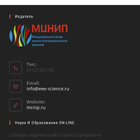
Издатель
Тел.:
89127281780
Email:
Откроется
info@eee-science.ru
в
вашем
Website:
приложении
mcnip.ru
Наука И Образование ON-LINE
Сетевое издание (сайт) зарегистрировано