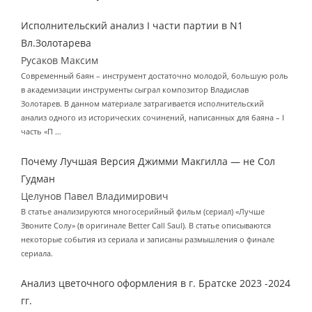
Исполнительский анализ I части партии в N1
Вл.Золотарева
Русаков Максим
Современный баян – инструмент достаточно молодой, большую роль
в академизации инструменты сыграл композитор Владислав
Золотарев. В данном материале затрагивается исполнительский
анализ одного из исторических сочинений, написанных для баяна – I
часть «П …
Почему Лучшая Версия Джимми Макгилла — не Сол
Гудман
Целунов Павел Владимирович
В статье анализируются многосерийный фильм (сериал) «Лучше
Звоните Солу» (в оригинале Better Call Saul). В статье описываются
некоторые события из сериала и записаны размышления о финале
сериала.
Анализ цветочного оформления в г. Братске 2023 -2024
гг.