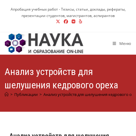
Перейти
Апробация учебных работ - Тезисы, статьи, доклады, рефераты,
к
презентации студентов, магистрантов, аспирантов
содержимому
Меню
Анализ устройств для
шелушения кедрового ореха
>
Публикации
>
Анализ устройств для шелушения кедрового ор