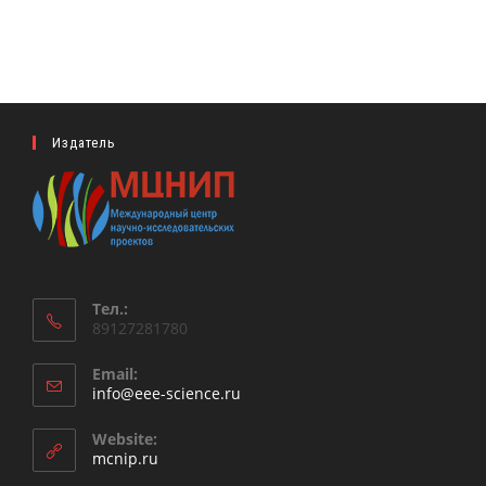
Издатель
Тел.:
89127281780
Email:
Откроется
info@eee-science.ru
в
вашем
Website:
приложении
mcnip.ru