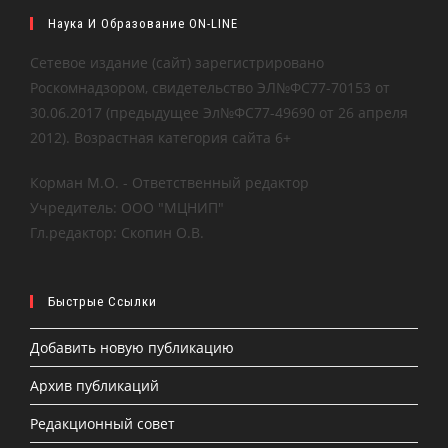
Наука И Образование ON-LINE
Сетевое издание (сайт) зарегистрировано
Роскомнадзором, свидетельство ЭЛ№ФС77-70153 от
30.06.2017 (предыдущее Эл№ФC77-49690 от 26 апреля
2012). Возрастная категория сайта 6+
Корман М.О. - Ответственный редактор
Учредитель: ООО "МЦНИП"
Гл.редактор: Скопин О.В.
Быстрые Ссылки
Добавить новую публикацию
Архив публикаций
Редакционный совет