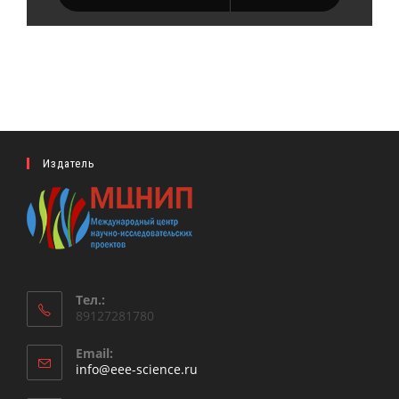
Издатель
Тел.:
89127281780
Email:
Откроется
info@eee-science.ru
в