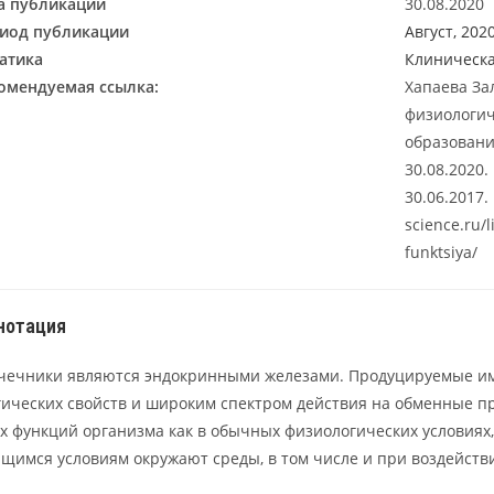
а публикации
30.08.2020
иод публикации
Август, 202
атика
Клиническ
омендуемая ссылка:
Хапаева За
физиологич
образование
30.08.2020
30.06.2017.
science.ru/l
funktsiya/
нотация
чечники являются эндокринными железами. Продуцируемые и
гических свойств и широким спектром действия на обменные п
 функций организма как в обычных физиологических условиях, 
щимся условиям окружают среды, в том числе и при воздейств