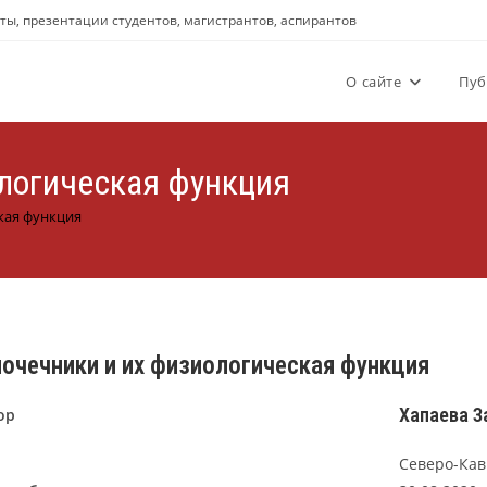
аты, презентации студентов, магистрантов, аспирантов
О сайте
Пуб
логическая функция
кая функция
очечники и их физиологическая функция
Хапаева З
ор
Северо-Кав