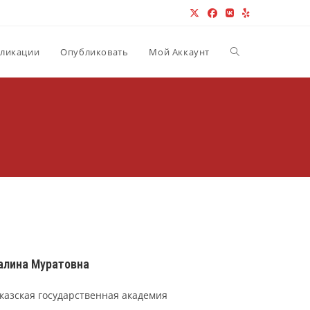
Переключить пои
ликации
Опубликовать
Мой Аккаунт
алина Муратовна
казская государственная академия