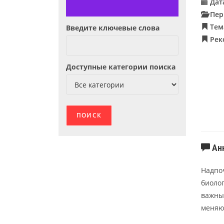
Дат
Пер
Тем
Введите ключевые слова
Рек
Доступные категории поиска
Ан
Надпо
биоло
важных
меняю