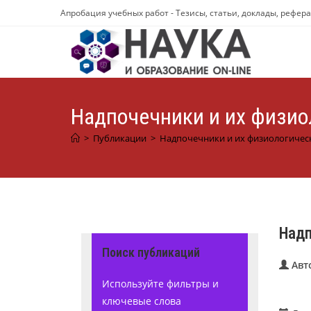
Перейти
Апробация учебных работ - Тезисы, статьи, доклады, рефер
к
содержимому
Надпочечники и их физио
>
Публикации
>
Надпочечники и их физиологичес
Надп
Поиск публикаций
Авт
Используйте фильтры и
ключевые слова