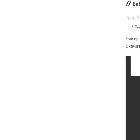
Биб
1. 
под
Если пр
Скачат