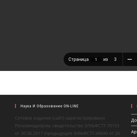
Наука И Образование ON-LINE
Сетевое издание (сайт) зарегистрировано
До
Роскомнадзором, свидетельство ЭЛ№ФС77-70153
Ар
от 30.06.2017 (предыдущее Эл№ФC77-49690 от 26