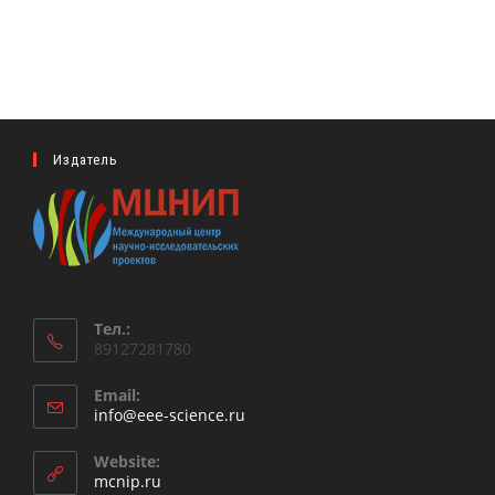
Издатель
Тел.:
89127281780
Email:
Откроется
info@eee-science.ru
в
вашем
Website:
приложении
mcnip.ru