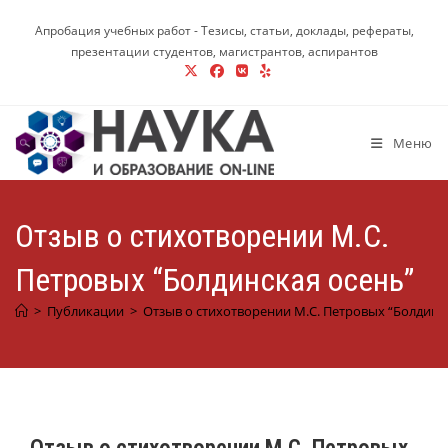
Перейти
Апробация учебных работ - Тезисы, статьи, доклады, рефераты,
к
презентации студентов, магистрантов, аспирантов
содержимому
Меню
Отзыв о стихотворении М.С.
Петровых “Болдинская осень”
>
Публикации
>
Отзыв о стихотворении М.С. Петровых “Болдинс