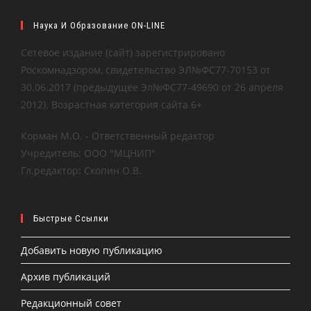
Наука И Образование ON-LINE
Сетевое издание (сайт) зарегистрировано
Роскомнадзором, свидетельство ЭЛ№ФС77-70153 от
30.06.2017 (предыдущее Эл№ФC77-49690 от 26 апреля
2012). Возрастная категория сайта 6+
Корман М.О. - Ответственный редактор
Учредитель: ООО "МЦНИП"
Гл.редактор: Скопин О.В.
Быстрые Ссылки
Добавить новую публикацию
Архив публикаций
Редакционный совет