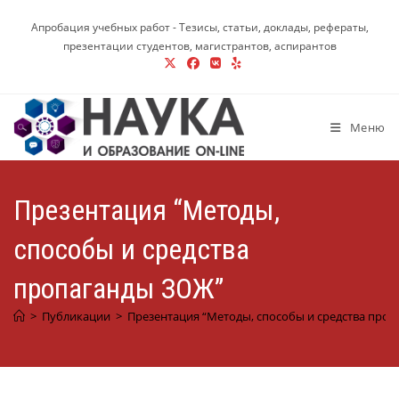
Перейти
Апробация учебных работ - Тезисы, статьи, доклады, рефераты,
к
презентации студентов, магистрантов, аспирантов
содержимому
Меню
Презентация “Методы,
способы и средства
пропаганды ЗОЖ”
>
Публикации
>
Презентация “Методы, способы и средства про