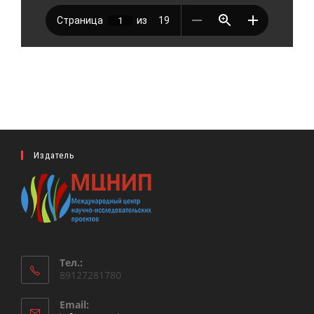
Издатель
Тел.:
89127281780
Email: