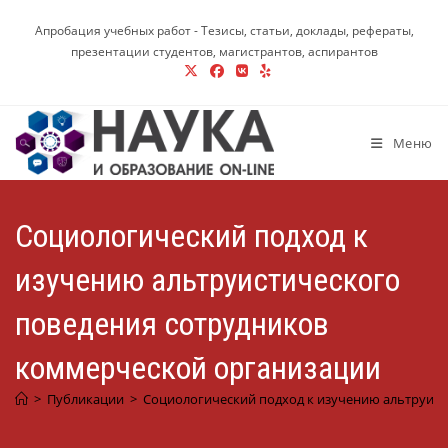
Перейти
Апробация учебных работ - Тезисы, статьи, доклады, рефераты,
к
презентации студентов, магистрантов, аспирантов
содержимому
Меню
Социологический подход к
изучению альтруистического
поведения сотрудников
коммерческой организации
>
Публикации
>
Социологический подход к изучению альтруис