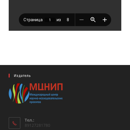
Издатель
Тел.:
89127281780