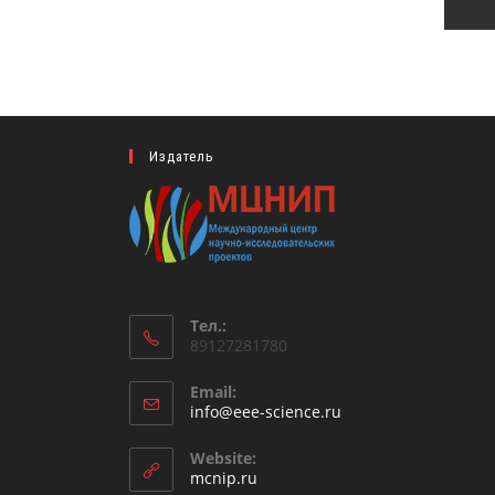
Издатель
Тел.:
89127281780
Email:
Откроется
info@eee-science.ru
в
вашем
Website:
приложении
mcnip.ru