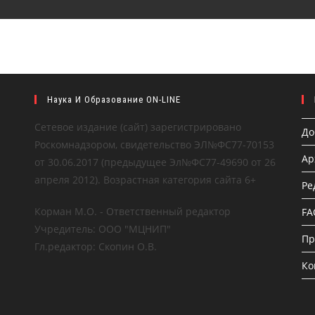
Наука И Образование ON-LINE
Сетевое издание (сайт) зарегистрировано
До
Роскомнадзором, свидетельство ЭЛ№ФС77-70153
Ар
от 30.06.2017 (предыдущее Эл№ФC77-49690 от 26
апреля 2012). Возрастная категория сайта 6+
Ре
Корман М.О. - Ответственный редактор
FA
Учредитель: ООО "МЦНИП"
Пр
Гл.редактор: Скопин О.В.
Ко