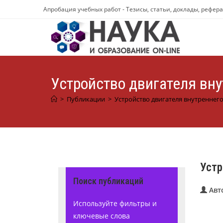
Перейти
Апробация учебных работ - Тезисы, статьи, доклады, рефер
к
содержимому
Устройство двигателя вну
>
Публикации
>
Устройство двигателя внутреннего
Устр
Поиск публикаций
Авт
Используйте фильтры и
ключевые слова