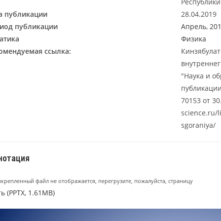
Республики
а публикации
28.04.2019
иод публикации
Апрель, 20
атика
Физика
омендуемая ссылка:
Кинзябулат
внутреннег
"Наука и об
публикации
70153 от 30
science.ru/l
sgoraniya/
нотация
икрепленный файл не отображается, перегрузите, пожалуйста, страницу
ь (PPTX, 1.61MB)