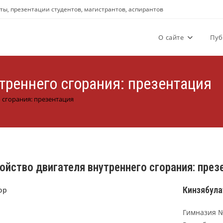
аты, презентации студентов, магистрантов, аспирантов
О сайте
Пуб
треннего сгорания: презентация
 сгорания: презентация
ойство двигателя внутреннего сгорания: през
Кинзябула
ор
Гимназия №