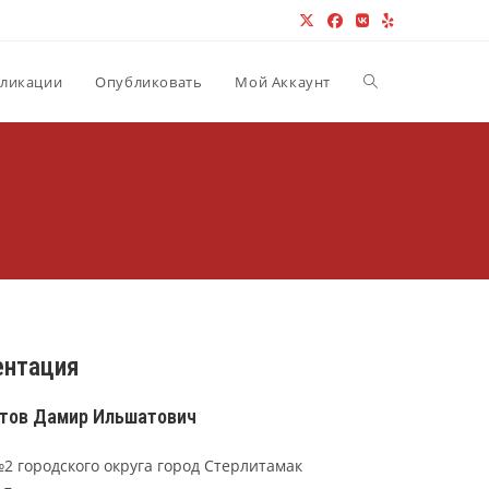
Переключить пои
ликации
Опубликовать
Мой Аккаунт
ентация
тов Дамир Ильшатович
2 городского округа город Стерлитамак