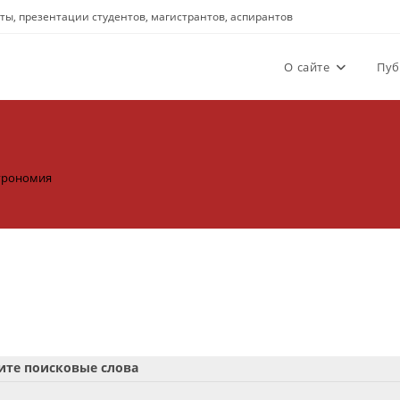
аты, презентации студентов, магистрантов, аспирантов
О сайте
Пуб
грономия
я
ите поисковые слова