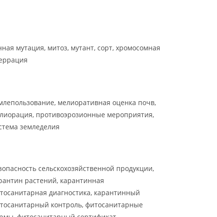
нная мутация, митоз, мутант, сорт, хромосомная
еррация
млепользование, мелиоративная оценка почв,
лиорация, противоэрозионные мероприятия,
стема земледелия
зопасность сельскохозяйственной продукции,
рантин растений, карантинная
тосанитарная диагностика, карантинный
тосанитарный контроль, фитосанитарные
рмы, фитосанитарный сертификат