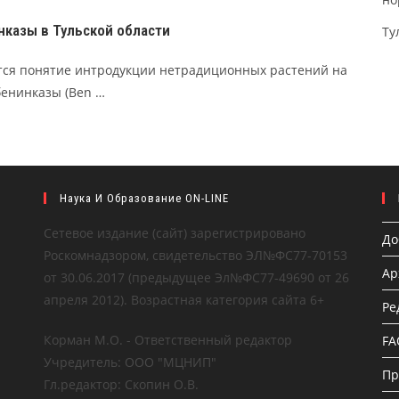
нказы в Тульской области
Ту
тся понятие интродукции нетрадиционных растений на
бенинказы (Ben …
Наука И Образование ON-LINE
Сетевое издание (сайт) зарегистрировано
До
Роскомнадзором, свидетельство ЭЛ№ФС77-70153
Ар
от 30.06.2017 (предыдущее Эл№ФC77-49690 от 26
апреля 2012). Возрастная категория сайта 6+
Ре
Корман М.О. - Ответственный редактор
FA
Учредитель: ООО "МЦНИП"
Пр
Гл.редактор: Скопин О.В.