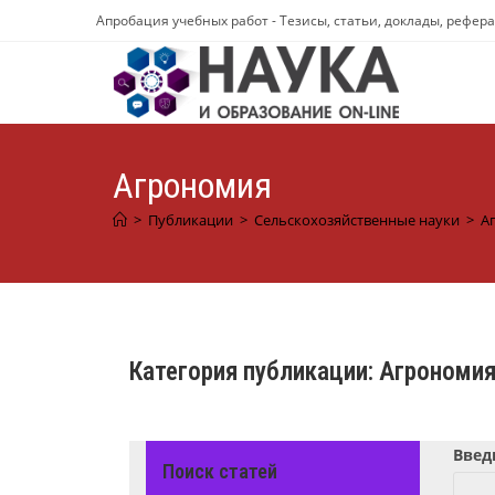
Перейти
Апробация учебных работ - Тезисы, статьи, доклады, рефер
к
содержимому
Агрономия
>
Публикации
>
Сельскохозяйственные науки
>
А
Категория публикации:
Агрономи
Введ
Поиск статей