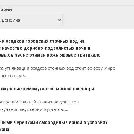
гории
я осадков городских сточных вод на
е качество дерново-подзолистых почв и
овых в звене озимая рожь-яровое тритикале
а утилизации осадков сточных вод стоит во всем мире
К основным м …
 изучение хемомутантов мягкой пшеницы
я сравнительный анализ результатов
изучения двух серий мутантов, …
ными черенками смородины черной в условиях
мана