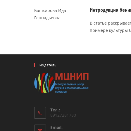
Интродукция бени
Башкирова Ида
Геннадьевна
В статье раскрывае
примере культуры 
Издатель
Тел.:
89127281780
Email: