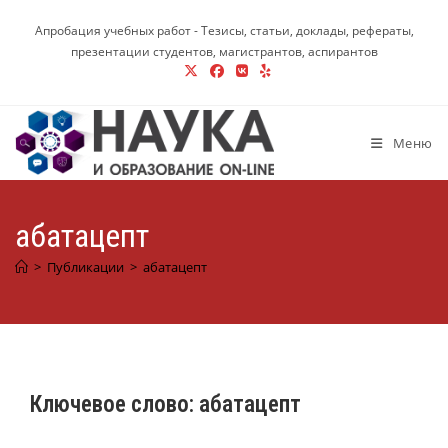
Перейти
Апробация учебных работ - Тезисы, статьи, доклады, рефераты,
к
презентации студентов, магистрантов, аспирантов
содержимому
Меню
абатацепт
>
Публикации
>
абатацепт
Ключевое слово:
абатацепт