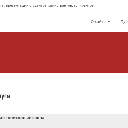
аты, презентации студентов, магистрантов, аспирантов
О сайте
Пуб
луга
ите поисковые слова