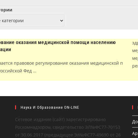
гории
ование оказания медицинской помощи населению
зд
рации
ме
ме
вается правовое регулирование оказания медицинской п
ре
оссийской Фед …
Наука И Образование ON-LINE
Сетевое издание (сайт) зарегистрировано
До
Роскомнадзором, свидетельство ЭЛ№ФС77-70153
Ар
от 30.06.2017 (предыдущее Эл№ФC77-49690 от 26