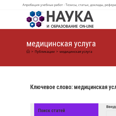
Перейти
Апробация учебных работ - Тезисы, статьи, доклады, рефер
к
содержимому
медицинская услуга
>
Публикации
>
медицинская услуга
Ключевое слово:
медицинская ус
Введ
Поиск статей