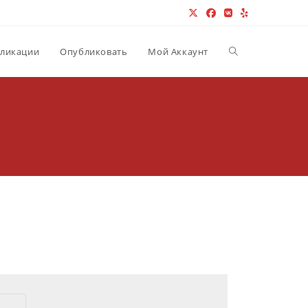
Переключить пои
ликации
Опубликовать
Мой Аккаунт