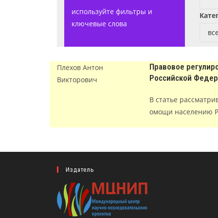
используйте фильтры и
Кате
ключевые слова
Правовое регулир
Плехов Антон
Российской Феде
Викторович
В статье рассматри
омощи населению Р
Издатель