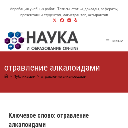
Перейти
Апробация учебных работ - Тезисы, статьи, доклады, рефераты,
к
презентации студентов, магистрантов, аспирантов
содержимому
Меню
отравление алкалоидами
>
Публикации
>
отравление алкалоидами
Ключевое слово:
отравление
алкалоидами