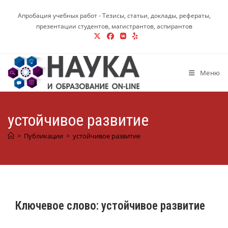
Перейти
Апробация учебных работ - Тезисы, статьи, доклады, рефераты,
к
презентации студентов, магистрантов, аспирантов
содержимому
Меню
устойчивое развитие
>
Публикации
>
устойчивое развитие
Ключевое слово:
устойчивое развитие