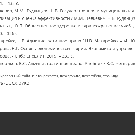
. – 432 с.
кевич, М.М., Рудлицкая, Н.В. Государственная и муниципальная
лизация и оценка эффективности / М.М. Левкевич, Н.В. Рудлицкая
ицын, Ю.П. Общественное здоровье и здравоохранение: учеб. д
. - 326 с.
арейко, Н.В. Административное право / Н.В. Макарейко. – М.: Юр
рова, Н.Г. Основы экономической теории. Экономика и управлен
рова. - Спб.: СпецЛит, 2015. – 330 с.
вериков, В.С. Административное право. Учебник / В.С. Четверико
икрепленный файл не отображается, перегрузите, пожалуйста, страницу
ь (DOCX, 37KB)