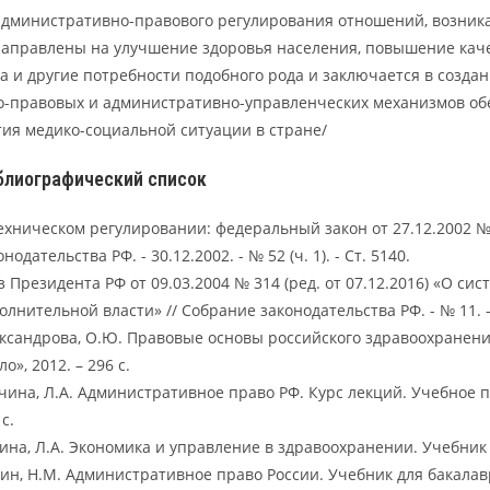
административно-правового регулирования отношений, возник
направлены на улучшение здоровья населения, повышение каче
а и другие потребности подобного рода и заключается в созд
о-правовых и административно-управленческих механизмов об
ия медико-социальной ситуации в стране/
лиографический список
ехническом регулировании: федеральный закон от 27.12.2002 № 18
онодательства РФ. - 30.12.2002. - № 52 (ч. 1). - Ст. 5140.
з Президента РФ от 09.03.2004 № 314 (ред. от 07.12.2016) «О си
олнительной власти» // Собрание законодательства РФ. - № 11. - 1
ксандрова, О.Ю. Правовые основы российского здравоохранения 
ло», 2012. – 296 с.
чина, Л.А. Административное право РФ. Курс лекций. Учебное пос
с.
ина, Л.А. Экономика и управление в здравоохранении. Учебник / Л
ин, Н.М. Административное право России. Учебник для бакалавро