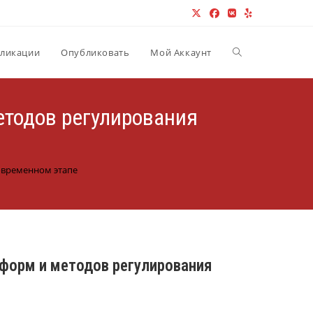
Переключить пои
ликации
Опубликовать
Мой Аккаунт
тодов регулирования
овременном этапе
форм и методов регулирования