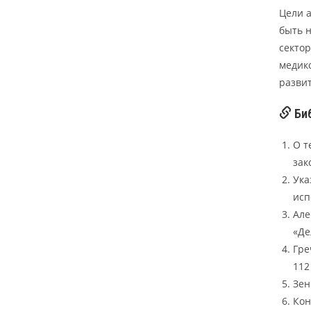
Цели 
быть 
сектор
медик
развит
Биб
О т
зак
Ука
исп
Але
«Де
Гре
112 
Зен
Кон