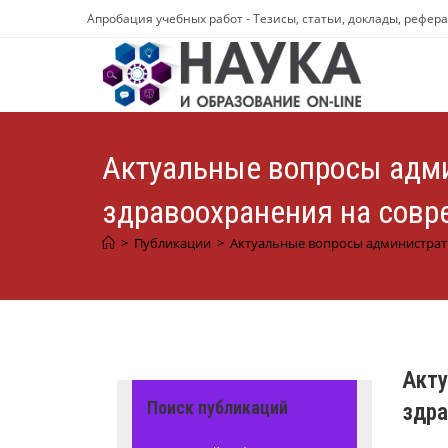
Перейти
Апробация учебных работ - Тезисы, статьи, доклады, рефер
к
содержимому
Актуальные вопросы адми
здравоохранения на совр
>
Публикации
>
Актуальные вопросы администрат
Акту
Поиск публикаций
здра