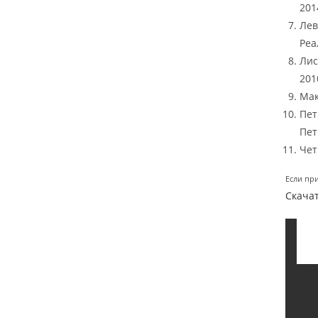
2014
Лев
Реа
Лис
2010
Мак
Пет
Пет
Чет
Если пр
Скачат