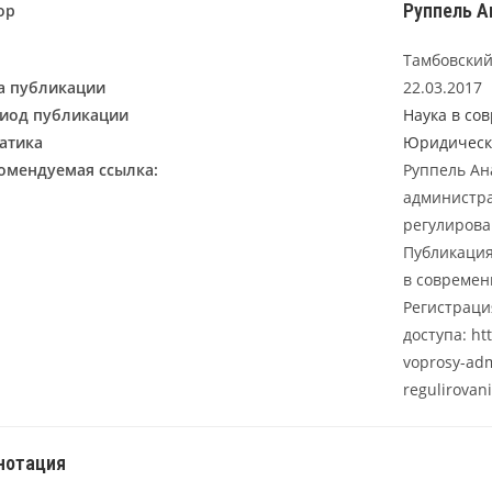
Руппель А
ор
Тамбовский
а публикации
22.03.2017
иод публикации
Наука в со
атика
Юридическ
омендуемая ссылка:
Руппель Ан
администра
регулирова
Публикация
в современн
Регистраци
доступа: htt
voprosy-adm
regulirova
нотация