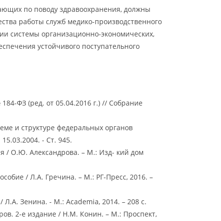
ающих по поводу здравоохранения, должны
ства работы служб медико-производственного
ании системы организационно-экономических,
еспечения устойчивого поступательного
4-ФЗ (ред. от 05.04.2016 г.) // Собрание
стеме и структуре федеральных органов
5.03.2004. - Ст. 945.
/ О.Ю. Александрова. – М.: Изд- кий дом
обие / Л.А. Гречина. – М.: РГ-Пресс, 2016. –
.А. Зенина. - М.: Academia, 2014. – 208 с.
в. 2-е издание / Н.М. Конин. – М.: Проспект,