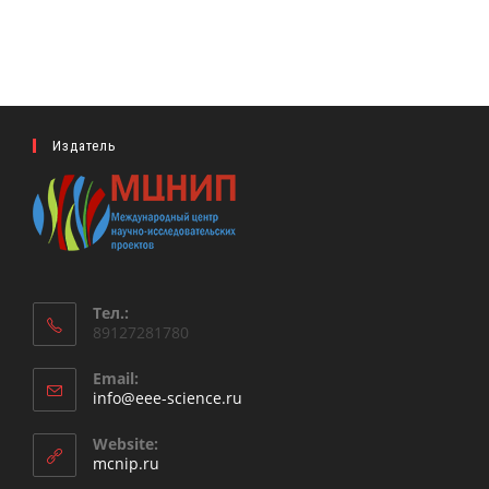
Издатель
Тел.:
89127281780
Email:
Откроется
info@eee-science.ru
в
вашем
Website:
приложении
mcnip.ru