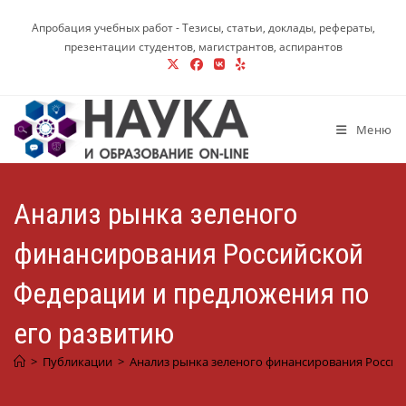
Перейти
Апробация учебных работ - Тезисы, статьи, доклады, рефераты,
к
презентации студентов, магистрантов, аспирантов
содержимому
Меню
Анализ рынка зеленого
финансирования Российской
Федерации и предложения по
его развитию
>
Публикации
>
Анализ рынка зеленого финансирования Россий