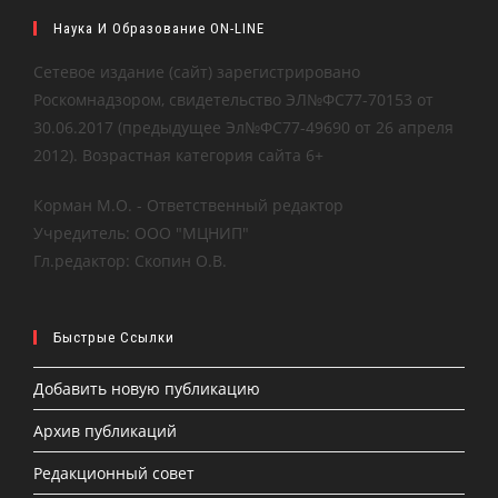
Наука И Образование ON-LINE
Сетевое издание (сайт) зарегистрировано
Роскомнадзором, свидетельство ЭЛ№ФС77-70153 от
30.06.2017 (предыдущее Эл№ФC77-49690 от 26 апреля
2012). Возрастная категория сайта 6+
Корман М.О. - Ответственный редактор
Учредитель: ООО "МЦНИП"
Гл.редактор: Скопин О.В.
Быстрые Ссылки
Добавить новую публикацию
Архив публикаций
Редакционный совет