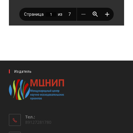
Издатель
Тел.:
89127281780