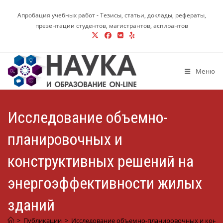
Перейти
Апробация учебных работ - Тезисы, статьи, доклады, рефераты,
к
презентации студентов, магистрантов, аспирантов
содержимому
Меню
Исследование объемно-
планировочных и
конструктивных решений на
энергоэффективности жилых
зданий
>
Публикации
>
Исследование объемно-планировочных и конст