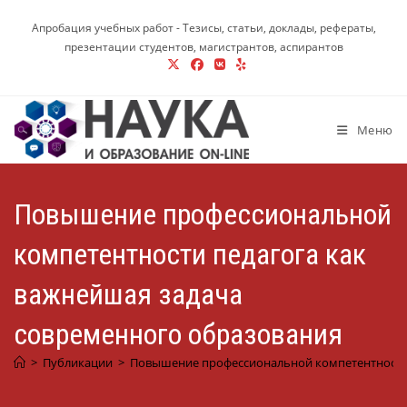
Перейти
Апробация учебных работ - Тезисы, статьи, доклады, рефераты,
к
презентации студентов, магистрантов, аспирантов
содержимому
Меню
Повышение профессиональной
компетентности педагога как
важнейшая задача
современного образования
>
Публикации
>
Повышение профессиональной компетентности 