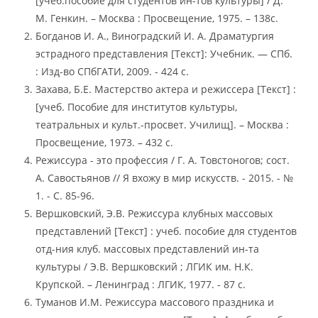
[учеб.пособие для студентов ин-тов культуры] / Д.
М. Генкин. – Москва : Просвещение, 1975. – 138с.
Богданов И. А., Виноградский И. А. Драматургия
эстрадного представления [Текст]: Учебник. — СПб.
: Изд-во СПбГАТИ, 2009. - 424 с.
Захава, Б.Е. Мастерство актера и режиссера [Текст] :
[учеб. Пособие для институтов культуры,
театральных и культ.-просвет. Училищ]. – Москва :
Просвещение, 1973. – 432 с.
Режиссура - это профессия / Г. А. Товстоногов; сост.
А. Савостьянов // Я вхожу в мир искусств. - 2015. - №
1. - С. 85-96.
Вершковский, Э.В. Режиссура клубных массовых
представлений [Текст] : учеб. пособие для студентов
отд-ния клуб. массовых представлений ин-та
культуры / Э.В. Вершковский ; ЛГИК им. Н.К.
Крупской. – Ленинград : ЛГИК, 1977. - 87 с.
Туманов И.М. Режиссура массового праздника и