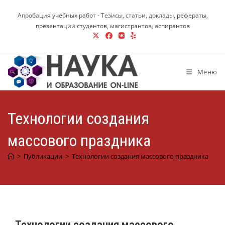
Перейти
Апробация учебных работ - Тезисы, статьи, доклады, рефераты,
к
презентации студентов, магистрантов, аспирантов
содержимому
Меню
Технологии создания
массового праздника
>
Публикации
>
Технологии создания массового праздника