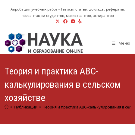
Перейти
Апробация учебных работ - Тезисы, статьи, доклады, рефераты,
к
презентации студентов, магистрантов, аспирантов
содержимому
Меню
Теория и практика АВС-
калькулирования в сельском
хозяйстве
>
Публикации
>
Теория и практика АВС-калькулирования в сель