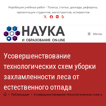
Перейти
Апробация учебных работ - Тезисы, статьи, доклады, рефераты,
к
презентации студентов, магистрантов, аспирантов
содержимому
Меню
Усовершенствование
технологических схем уборки
захламленности леса от
естественного отпада
>
Публикации
>
Усовершенствование технологических схем убор