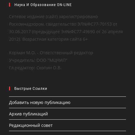
Наука И Образование ON-LINE
Сетевое издание (сайт) зарегистрировано
Роскомнадзором, свидетельство ЭЛ№ФС77-70153 от
30.06.2017 (предыдущее Эл№ФC77-49690 от 26 апреля
2012). Возрастная категория сайта 6+
Корман М.О. - Ответственный редактор
Учредитель: ООО "МЦНИП"
Гл.редактор: Скопин О.В.
Быстрые Ссылки
Добавить новую публикацию
Архив публикаций
Редакционный совет