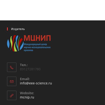
Издатель
Тел.:
89127281780
Email:
Откроется
info@eee-science.ru
в
вашем
Website:
приложении
mcnip.ru