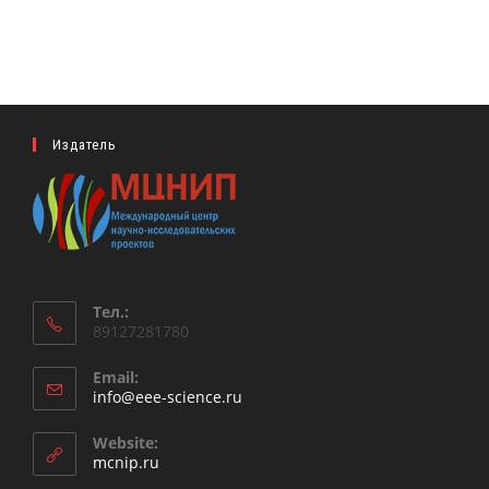
Издатель
Тел.:
89127281780
Email:
Откроется
info@eee-science.ru
в
вашем
Website:
приложении
mcnip.ru