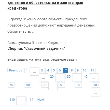
денежного обязательства и защита прав
кредитора
В гражданском обороте субъекты гражданских
правоотношений допускают нарушения денежных
обязательств. …
Рахматуллина Эльвира Кадимовна
Сборник “Сказочный задачник”
виды задач, математика, решение задач
Previous
1
3
4
5
6
7
8
9
10
11
...
20
30
40
...
...
...
...
50
60
70
80
90
100
...
...
...
...
...
...
110
114
Next
...