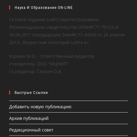
Наука И Образование ON-LINE
Сетевое издание (сайт) зарегистрировано
Роскомнадзором, свидетельство ЭЛ№ФС77-70153 от
30.06.2017 (предыдущее Эл№ФC77-49690 от 26 апреля
2012). Возрастная категория сайта 6+
Корман М.О. - Ответственный редактор
Учредитель: ООО "МЦНИП"
Гл.редактор: Скопин О.В.
Быстрые Ссылки
Добавить новую публикацию
Архив публикаций
Редакционный совет