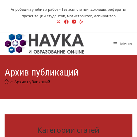
Перейти
Апробация учебных работ - Тезисы, статьи, доклады, рефераты,
к
презентации студентов, магистрантов, аспирантов
содержимому
Меню
Архив публикаций
>
Архив публикаций
Категории статей